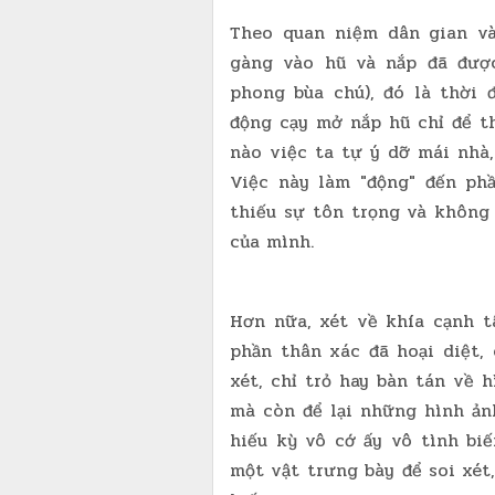
Theo quan niệm dân gian và
gàng vào hũ và nắp đã đượ
phong bùa chú), đó là thời 
động cạy mở nắp hũ chỉ để 
nào việc ta tự ý dỡ mái nhà
Việc này làm "động" đến phầ
thiếu sự tôn trọng và không
của mình.
Hơn nữa, xét về khía cạnh tâ
phần thân xác đã hoại diệt,
xét, chỉ trỏ hay bàn tán về 
mà còn để lại những hình ản
hiếu kỳ vô cớ ấy vô tình bi
một vật trưng bày để soi xét