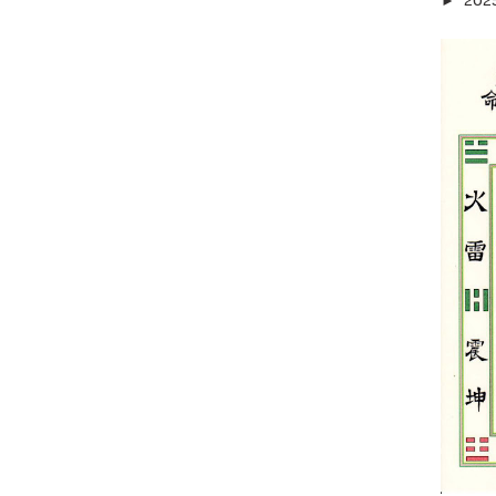
202
►