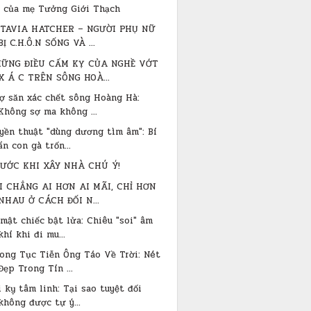
 của mẹ Tưởng Giới Thạch
TAVIA HATCHER – NGƯỜI PHỤ NỮ
BỊ C.H.Ô.N SỐNG VÀ ...
ỮNG ĐIỀU CẤM KỴ CỦA NGHỀ VỚT
X Á C TRÊN SÔNG HOÀ...
ợ săn xác chết sông Hoàng Hà:
Không sợ ma không ...
yền thuật "dùng dương tìm âm": Bí
ẩn con gà trốn...
ƯỚC KHI XÂY NHÀ CHÚ Ý!
I CHẲNG AI HƠN AI MÃI, CHỈ HƠN
NHAU Ở CÁCH ĐỐI N...
 mật chiếc bật lửa: Chiêu "soi" âm
khí khi đi mu...
ong Tục Tiễn Ông Táo Về Trời: Nét
Đẹp Trong Tín ...
i kỵ tâm linh: Tại sao tuyệt đối
không được tự ý...