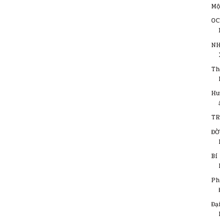
Mộ
OC
NH
Th
Hu
TR
ĐỜ
Bí
Ph
Đạ