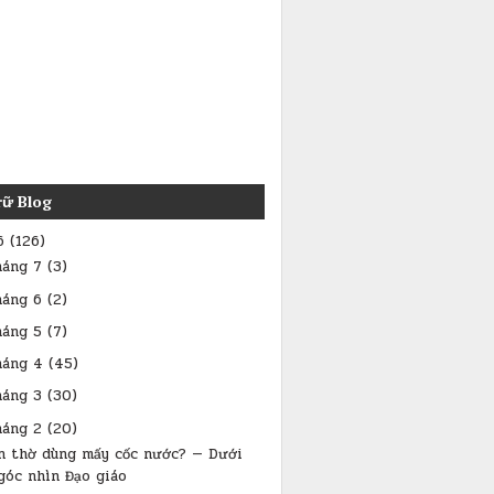
rữ Blog
6
(126)
háng 7
(3)
háng 6
(2)
háng 5
(7)
háng 4
(45)
háng 3
(30)
háng 2
(20)
n thờ dùng mấy cốc nước? — Dưới
góc nhìn Đạo giáo