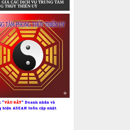
 GIÁ CÁC DỊCH VỤ TRUNG TÂM
G THỦY THIÊN UY
 "
VÀO ĐÂY
" Doanh nhân và
 hiệu ASEAN luôn cập nhật