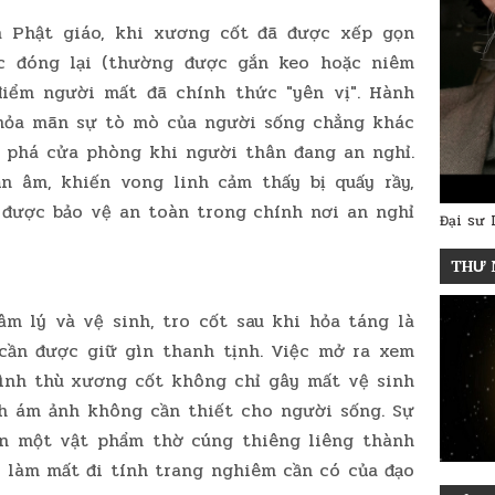
 Phật giáo, khi xương cốt đã được xếp gọn
c đóng lại (thường được gắn keo hoặc niêm
điểm người mất đã chính thức "yên vị". Hành
thỏa mãn sự tò mò của người sống chẳng khác
, phá cửa phòng khi người thân đang an nghỉ.
n âm, khiến vong linh cảm thấy bị quấy rầy,
 được bảo vệ an toàn trong chính nơi an nghỉ
Đại sư 
THƯ 
m lý và vệ sinh, tro cốt sau khi hỏa táng là
 cần được giữ gìn thanh tịnh. Việc mở ra xem
hình thù xương cốt không chỉ gây mất vệ sinh
h ám ảnh không cần thiết cho người sống. Sự
ến một vật phẩm thờ cúng thiêng liêng thành
, làm mất đi tính trang nghiêm cần có của đạo