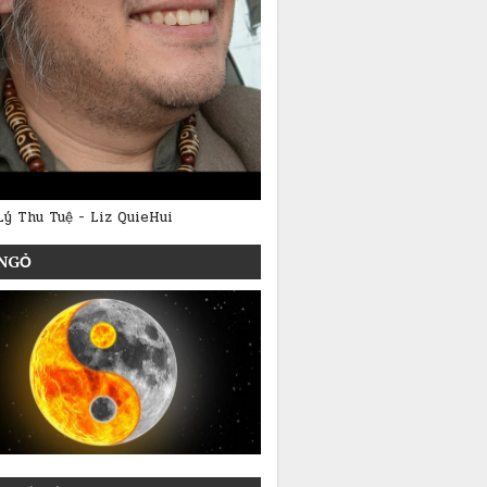
Lý Thu Tuệ - Liz QuieHui
NGỎ