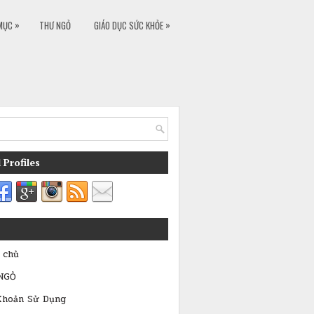
»
»
MỤC
THƯ NGỎ
GIÁO DỤC SỨC KHỎE
 Profiles
 chủ
NGỎ
Khoản Sử Dụng