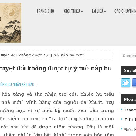
»
»
TRANG CHỦ
GIỚI THIỆU
TÀI LIỆU
CÁC CHUYÊN 
 tuyệt đối không được tự ý mở nắp hũ cốt?
o tuyệt đối không được tự ý mở nắp hũ
Social
ÔNG CÓ NHẬN XÉT NÀO
 hỏa táng và thu nhận tro cốt, chiếc hũ tiểu
Menu
 nhà mới" vĩnh hằng của người đã khuất. Tuy
trường hợp vì sự hiếu kỳ muốn xem bên trong
Trang
ốn kiểm tra xem có "xá lợi" hay không mà con
THƯ 
 cốt sau khi đã được niêm phong. Đây là một
Điều 
, thậm chí là "đại bất kính" trong văn hóa tâm