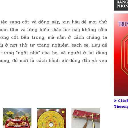
BẢNG
PHON
việc sang cốt và đóng nắp, xin hãy để mọi thứ
quan tâm và lòng hiếu thảo lúc này không nằm
ương cốt bên trong, mà nằm ở cách chúng ta
ấy ở nơi thờ tự trang nghiêm, sạch sẽ. Hãy để
trong "ngôi nhà" của họ, và người ở lại dùng
hụng, đó mới là cách hành xử đúng đắn và vẹn
➤ Click
Thương