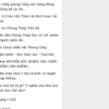
c thầy phong thủy nổi tiếng Hồng
Kông để lại lời...
i trí bàn thờ Thần tài kích hoạt tài
lộc
i Sư Phong Thủy Trần Bá
ắc đến Phong Thủy Học có rất nhiều
người nghe đế...
ai thoại nhân vật Phong thủy
yện nhãn - Đọc thực địa - Cảm khí
🔥🔥 NGUYỄN ĐỨC NGHĨA: KHI CHIẾC
KÍNH CẬN KHÔNG ...
dấu hiệu nhìn 1 lần là biết có huyệt
hay không..
n non bộ là gì? Ý nghĩa của hòn non
bộ như thế nào?
háng 1
(19)