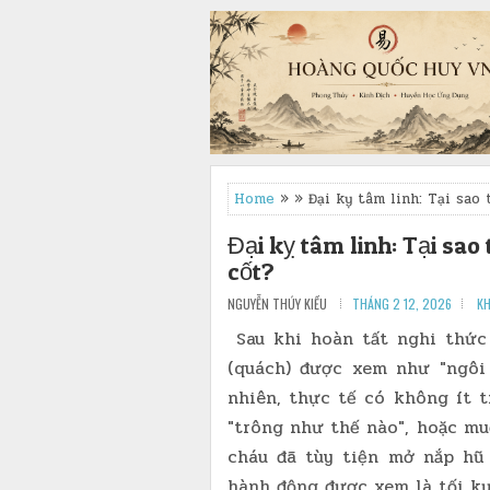
Home
» » Đại kỵ tâm linh: Tại sao
Đại kỵ tâm linh: Tại sa
cốt?
NGUYỄN THÚY KIỀU
THÁNG 2 12, 2026
KH
Sau khi hoàn tất nghi thức
(quách) được xem như "ngôi
nhiên, thực tế có không ít 
"trông như thế nào", hoặc mu
cháu đã tùy tiện mở nắp hũ
hành động được xem là tối kỵ