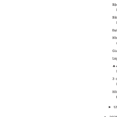
Bậ
Bà
Đạ
Nh
Gi
Lu
🔥
3 
Hò
t
►