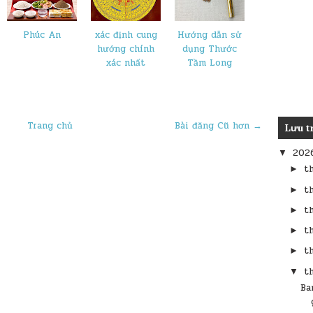
Phúc An
xác định cung
Hướng dẫn sử
hướng chính
dụng Thước
xác nhất
Tầm Long
Trang chủ
Bài đăng Cũ hơn →
Lưu t
202
▼
t
►
t
►
t
►
t
►
t
►
t
▼
Ba