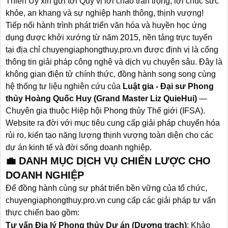
Thiên Uy
xin gửi tới Quý vị lời chào trân trọng, lời chúc sức
khỏe, an khang và sự nghiệp hanh thông, thịnh vượng!
Tiếp nối hành trình phát triển văn hóa và huyền học ứng
dụng được khởi xướng từ năm 2015, nền tảng trực tuyến
tại địa chỉ
chuyengiaphongthuy.pro.vn
được định vị là cổng
thông tin giải pháp công nghệ và dịch vụ chuyên sâu. Đây là
không gian điện tử chính thức, đồng hành song song cùng
hệ thống tư liệu nghiên cứu của
Luật gia - Đại sư Phong
thủy Hoàng Quốc Huy (Grand Master Liz QuieHui)
—
Chuyên gia thuộc Hiệp hội Phong thủy Thế giới (IFSA).
Website ra đời với mục tiêu cung cấp giải pháp chuyển hóa
rủi ro, kiến tạo năng lượng thịnh vượng toàn diện cho các
dự án kinh tế và đời sống doanh nghiệp.
💼 DANH MỤC DỊCH VỤ CHIẾN LƯỢC CHO
DOANH NGHIỆP
Để đồng hành cùng sự phát triển bền vững của tổ chức,
chuyengiaphongthuy.pro.vn
cung cấp các giải pháp tư vấn
thực chiến bao gồm:
Tư vấn Địa lý Phong thủy Dự án (Dương trạch)
: Khảo