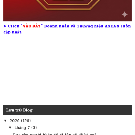
➤ Click "
VÀO ĐÂY
" Doanh nhân và Thương hiệu ASEAN luôn
cập nhật
Lưu trữ Blog
2026
(126)
▼
tháng 7
(3)
▼
Dựa vào người khác để đi lên sẽ dễ bị ngã