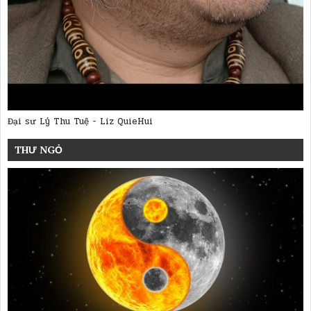
Đại sư Lý Thu Tuệ - Liz QuieHui
THƯ NGỎ