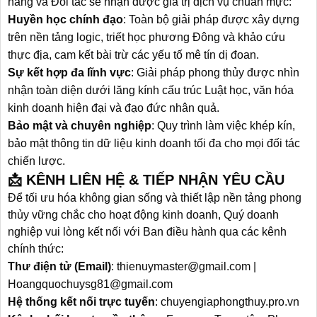
hàng và Đối tác sẽ nhận được giá trị dịch vụ chuẩn mực:
Huyền học chính đạo
: Toàn bộ giải pháp được xây dựng
trên nền tảng logic, triết học phương Đông và khảo cứu
thực địa, cam kết bài trừ các yếu tố mê tín dị đoan.
Sự kết hợp đa lĩnh vực
: Giải pháp phong thủy được nhìn
nhận toàn diện dưới lăng kính cấu trúc Luật học, văn hóa
kinh doanh hiện đại và đạo đức nhân quả.
Bảo mật và chuyên nghiệp
: Quy trình làm việc khép kín,
bảo mật thông tin dữ liệu kinh doanh tối đa cho mọi đối tác
chiến lược.
📩 KÊNH LIÊN HỆ & TIẾP NHẬN YÊU CẦU
Để tối ưu hóa không gian sống và thiết lập nền tảng phong
thủy vững chắc cho hoạt động kinh doanh, Quý doanh
nghiệp vui lòng kết nối với Ban điều hành qua các kênh
chính thức:
Thư điện tử (Email)
: thienuymaster@gmail.com |
Hoangquochuysg81@gmail.com
Hệ thống kết nối trực tuyến
:
chuyengiaphongthuy.pro.vn