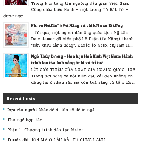
Trong kho tàng tín ngưỡng dân gian Việt Nam,
Công chúa Liễu Hạnh – một trong Tứ Bất Tử –
được ngợ...
Phi vụ Netflix” ở Đà Nẵng và cái kết sau 15 tiếng
Tối qua, một người đàn ông quốc tịch Mỹ tên
Dale James đã biến phố Lê Duẩn (Đà Nẵng) thành
“sân khấu hành động”. Khoác áo Grab, tay lăm lă...
Ngô Thùy Dương – Hoa hậu Hoà Bình Việt Nam: Hành
trình lan tỏa ánh sáng từ bi và trí tuệ
LỜI GIỚI THIỆU CỦA LUẬT GIA HOÀNG QUỐC HUY
Trong đời sống xã hội hiện đại, cái đẹp không chỉ
dừng lại ở nhan sắc mà còn toả sáng từ tâm hồn...
Recent Posts
Dựa vào người khác để đi lên sẽ dễ bị ngã
Thư ngỏ hợp tác
Phần 1- Chương trình đào tạo Mater
Truyện dài HỒN MA Ở LÂU ĐÀI TỪ CUNG LÃNH