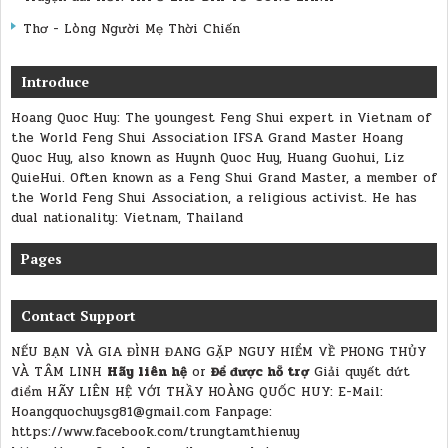
Thơ - Lòng Người Mẹ Thời Chiến
Introduce
Hoang Quoc Huy: The youngest Feng Shui expert in Vietnam of
the World Feng Shui Association IFSA Grand Master Hoang
Quoc Huy, also known as Huynh Quoc Huy, Huang Guohui, Liz
QuieHui. Often known as a Feng Shui Grand Master, a member of
the World Feng Shui Association, a religious activist. He has
dual nationality: Vietnam, Thailand
Pages
Contact Support
NẾU BẠN VÀ GIA ĐÌNH ĐANG GẶP NGUY HIỂM VỀ PHONG THỦY
VÀ TÂM LINH
Hãy liên hệ
or
Để được hỗ trợ
Giải quyết dứt
điểm
HÃY LIÊN HỆ VỚI THẦY HOÀNG QUỐC HUY:
E-Mail:
Hoangquochuysg81@gmail.com Fanpage:
https://www.facebook.com/trungtamthienuy