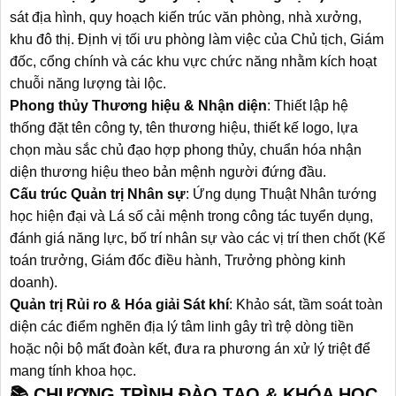
sát địa hình, quy hoạch kiến trúc văn phòng, nhà xưởng,
khu đô thị. Định vị tối ưu phòng làm việc của Chủ tịch, Giám
đốc, cổng chính và các khu vực chức năng nhằm kích hoạt
chuỗi năng lượng tài lộc.
Phong thủy Thương hiệu & Nhận diện
: Thiết lập hệ
thống đặt tên công ty, tên thương hiệu, thiết kế logo, lựa
chọn màu sắc chủ đạo hợp phong thủy, chuẩn hóa nhận
diện thương hiệu theo bản mệnh người đứng đầu.
Cấu trúc Quản trị Nhân sự
: Ứng dụng Thuật Nhân tướng
học hiện đại và Lá số cải mệnh trong công tác tuyển dụng,
đánh giá năng lực, bố trí nhân sự vào các vị trí then chốt (Kế
toán trưởng, Giám đốc điều hành, Trưởng phòng kinh
doanh).
Quản trị Rủi ro & Hóa giải Sát khí
: Khảo sát, tầm soát toàn
diện các điểm nghẽn địa lý tâm linh gây trì trệ dòng tiền
hoặc nội bộ mất đoàn kết, đưa ra phương án xử lý triệt để
mang tính khoa học.
📚 CHƯƠNG TRÌNH ĐÀO TẠO & KHÓA HỌC