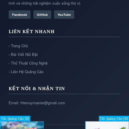
tính và những trải nghiệm cuộc sống thú vị.
Facebook
GitHub
YouTube
LIÊN KẾT NHANH
› Trang Chủ
› Bài Viết Nổi Bật
› Thủ Thuật Công Nghệ
› Liên Hệ Quảng Cáo
KẾT NỐI & NHẬN TIN
Email: thienuymaster@gmail.com
Tắt Quảng Cáo [X]
Tắt Quảng Cáo [X]