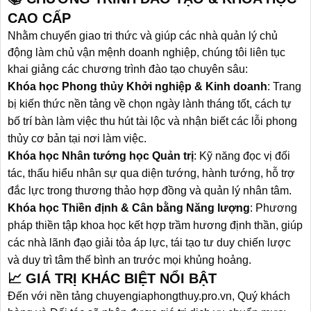
CAO CẤP
Nhằm chuyển giao tri thức và giúp các nhà quản lý chủ
động làm chủ vận mệnh doanh nghiệp, chúng tôi liên tục
khai giảng các chương trình đào tạo chuyên sâu:
Khóa học Phong thủy Khởi nghiệp & Kinh doanh
: Trang
bị kiến thức nền tảng về chọn ngày lành tháng tốt, cách tự
bố trí bàn làm việc thu hút tài lộc và nhận biết các lỗi phong
thủy cơ bản tại nơi làm việc.
Khóa học Nhân tướng học Quản trị
: Kỹ năng đọc vị đối
tác, thấu hiểu nhân sự qua diện tướng, hành tướng, hỗ trợ
đắc lực trong thương thảo hợp đồng và quản lý nhân tâm.
Khóa học Thiền định & Cân bằng Năng lượng
: Phương
pháp thiền tập khoa học kết hợp trầm hương định thần, giúp
các nhà lãnh đạo giải tỏa áp lực, tái tạo tư duy chiến lược
và duy trì tâm thế bình an trước mọi khủng hoảng.
📈 GIÁ TRỊ KHÁC BIỆT NỔI BẬT
Đến với nền tảng
chuyengiaphongthuy.pro.vn
, Quý khách