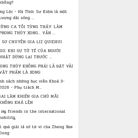
không?
ng Lộc - Hà Tĩnh: Sư Kiệm là một
tượng đài sống ...
HỮNG CA TÔI TỪNG THẤY: LÀM
PHONG THỦY XONG… VẪN ...
 SƠ CHUYÊN GIA LIZ QUIEHUI
ASO: KHI SỰ TỬ TẾ CỦA NGƯỜI
NHẬT DỪNG LẠI TRƯỚC ...
ONG THỦY KHÔNG PHẢI LÀ ĐẶT VÀI
VẬT PHẨM LÀ XONG
nh sách những học viên Khoá 3-
2026 - Phụ trách M...
SAI LẦM KHIẾN GIA CHỦ MÃI
KHÔNG KHÁ LÊN
 my friends in the international
nobility,
t quả giải lá số tử vi của Zheng Xue
Dong