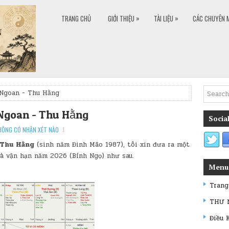
»
»
TRANG CHỦ
GIỚI THIỆU
TÀI LIỆU
CÁC CHUYÊN 
 Ngoan - Thu Hằng
o Ngoan - Thu Hằng
Social
HÔNG CÓ NHẬN XÉT NÀO
Thu Hằng
(sinh năm Đinh Mão 1987), tôi xin đưa ra một
và vận hạn năm 2026 (Bính Ngọ) như sau.
Menu
Trang
THƯ 
Điều 