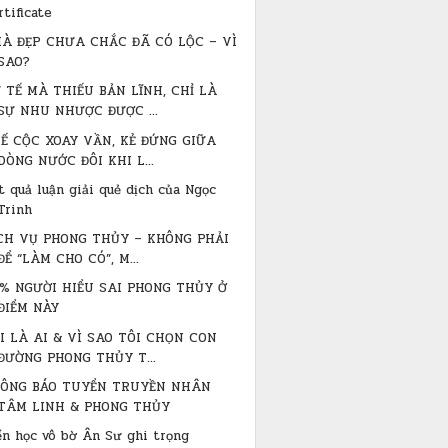
rtificate
À ĐẸP CHƯA CHẮC ĐÃ CÓ LỘC – VÌ
SAO?
 TẾ MÀ THIẾU BẢN LĨNH, CHỈ LÀ
SỰ NHU NHƯỢC ĐƯỢC ...
Ế CỘC XOAY VẦN, KẺ ĐỨNG GIỮA
DÒNG NƯỚC ĐÔI KHI L...
t quả luận giải quẻ dịch của Ngọc
Trinh
CH VỤ PHONG THỦY – KHÔNG PHẢI
ĐỂ “LÀM CHO CÓ”, M...
% NGƯỜI HIỂU SAI PHONG THỦY Ở
ĐIỂM NÀY
I LÀ AI & VÌ SAO TÔI CHỌN CON
ĐƯỜNG PHONG THỦY T...
ÔNG BÁO TUYỂN TRUYỀN NHÂN
TÂM LINH & PHONG THỦY
ển học vô bờ Ân Sư ghi trọng