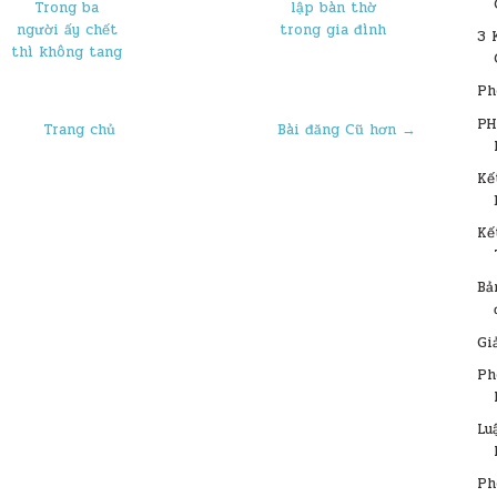
Trong ba
lập bàn thờ
người ấy chết
trong gia đình
3 
thì không tang
Ph
​P
Trang chủ
Bài đăng Cũ hơn →
Kế
Kế
Bả
Gi
​P
Lu
Ph