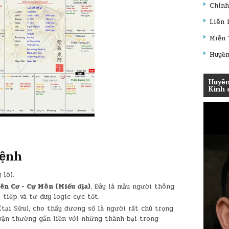
Chính
Liên 
Miễn 
Huyền
Huyền
Kinh 
Mệnh
lò).
ên Cơ - Cự Môn (Miếu địa)
. Đây là mẫu người thông
 tiếp và tư duy logic cực tốt.
tại Sửu), cho thấy đương số là người rất chú trọng
vận thường gắn liền với những thành bại trong