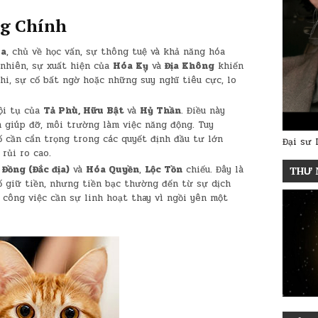
ng Chính
a
, chủ về học vấn, sự thông tuệ và khả năng hóa
 nhiên, sự xuất hiện của
Hóa Kỵ
và
Địa Không
khiến
hi, sự cố bất ngờ hoặc những suy nghĩ tiêu cực, lo
ội tụ của
Tả Phù, Hữu Bật
và
Hỷ Thần
. Điều này
 giúp đỡ, môi trường làm việc năng động. Tuy
ố cần cẩn trọng trong các quyết định đầu tư lớn
Đại sư 
rủi ro cao.
Đồng (Đắc địa)
và
Hóa Quyền
,
Lộc Tồn
chiếu. Đây là
THƯ 
số giữ tiền, nhưng tiền bạc thường đến từ sự dịch
công việc cần sự linh hoạt thay vì ngồi yên một