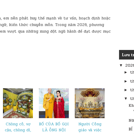
, em nên phát huy thế mạnh về tư vấn, hoạch định hoặc
 ngữ, kiến thức chuyên môn. Trong năm 2026, phương
 em vượt qua những xung đột ngũ hành để đạt được mục
Lưu t
202
▼
t
►
t
►
t
►
t
▼
​K
Nữ
Chồng cô, vợ
BỐ CỦA BỐ GỌI
Người Công
​B
cậu, chồng dì,
LÀ ÔNG NỘI
giáo và việc