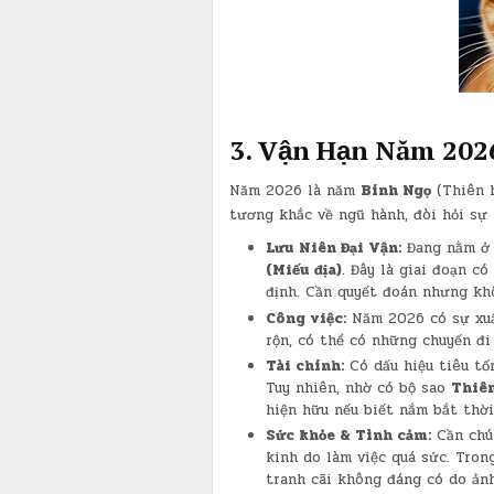
​3. Vận Hạn Năm 202
​Năm 2026 là năm
Bính Ngọ
(Thiên 
tương khắc về ngũ hành, đòi hỏi sự k
Lưu Niên Đại Vận:
Đang nằm ở
(Miếu địa)
. Đây là giai đoạn có
định. Cần quyết đoán nhưng kh
Công việc:
Năm 2026 có sự xuất
rộn, có thể có những chuyến đi
Tài chính:
Có dấu hiệu tiêu tốn
Tuy nhiên, nhờ có bộ sao
Thiên
hiện hữu nếu biết nắm bắt thời
Sức khỏe & Tình cảm:
Cần chú 
kinh do làm việc quá sức. Tron
tranh cãi không đáng có do ản