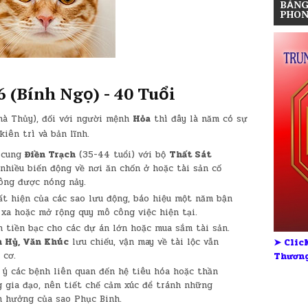
BẢNG
PHON
6 (Bính Ngọ) - 40 Tuổi
hà Thủy), đối với người mệnh
Hỏa
thì đây là năm có sự
iên trì và bản lĩnh.
 cung
Điền Trạch
(35-44 tuổi) với bộ
Thất Sát
 nhiều biến động về nơi ăn chốn ở hoặc tài sản cố
ông được nóng nảy.
 hiện của các sao lưu động, báo hiệu một năm bận
 xa hoặc mở rộng quy mô công việc hiện tại.
 tiền bạc cho các dự án lớn hoặc mua sắm tài sản.
 Hỷ, Văn Khúc
lưu chiếu, vận may về tài lộc vẫn
➤ Click
 cơ.
Thương
ý các bệnh liên quan đến hệ tiêu hóa hoặc thần
g gia đạo, nên tiết chế cảm xúc để tránh những
h hưởng của sao Phục Binh.