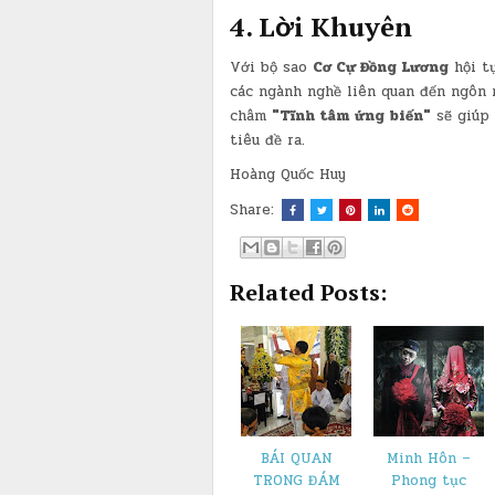
​4. Lời Khuyên
​Với bộ sao
Cơ Cự Đồng Lương
hội tụ
các ngành nghề liên quan đến ngôn
châm
"Tĩnh tâm ứng biến"
sẽ giúp
tiêu đề ra.
Hoàng Quốc Huy
Share:
Related Posts:
BÁI QUAN
Minh Hôn –
TRONG ĐÁM
Phong tục