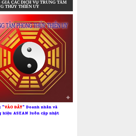
 GIÁ CÁC DỊCH VỤ TRUNG TÂM
G THỦY THIÊN UY
 "
VÀO ĐÂY
" Doanh nhân và
 hiệu ASEAN luôn cập nhật