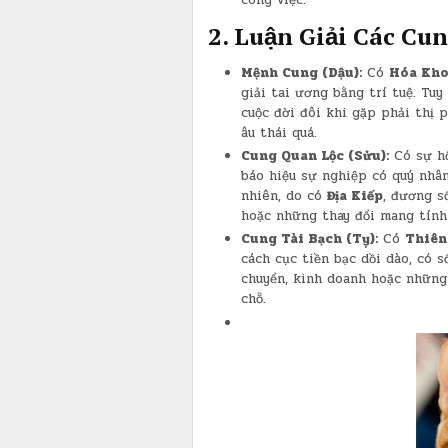
công việc.
​2. Luận Giải Các Cu
Mệnh Cung (Dậu):
Có
Hóa Kho
giải tai ương bằng trí tuệ. Tuy
cuộc đời đôi khi gặp phải thị p
âu thái quá.
Cung Quan Lộc (Sửu):
Có sự h
báo hiệu sự nghiệp có quý nhân
nhiên, do có
Địa Kiếp
, đương s
hoặc những thay đổi mang tính 
Cung Tài Bạch (Tỵ):
Có
Thiên 
cách cục tiền bạc dồi dào, có 
chuyển, kinh doanh hoặc những 
chỗ.