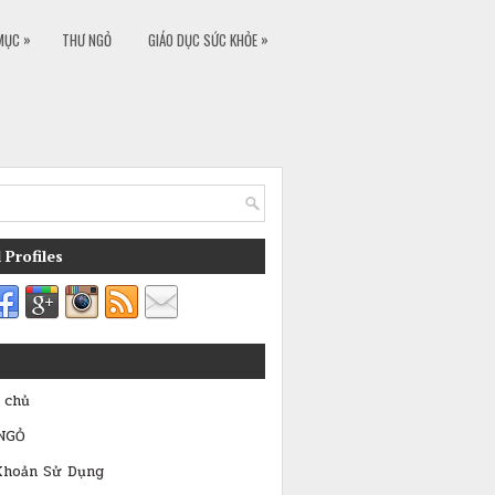
»
»
MỤC
THƯ NGỎ
GIÁO DỤC SỨC KHỎE
 Profiles
 chủ
NGỎ
Khoản Sử Dụng