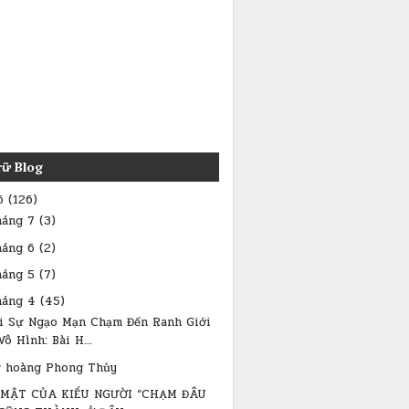
rữ Blog
6
(126)
háng 7
(3)
háng 6
(2)
háng 5
(7)
háng 4
(45)
hi Sự Ngạo Mạn Chạm Đến Ranh Giới
Vô Hình: Bài H...
 hoàng Phong Thủy
Í MẬT CỦA KIỂU NGƯỜI “CHẠM ĐÂU