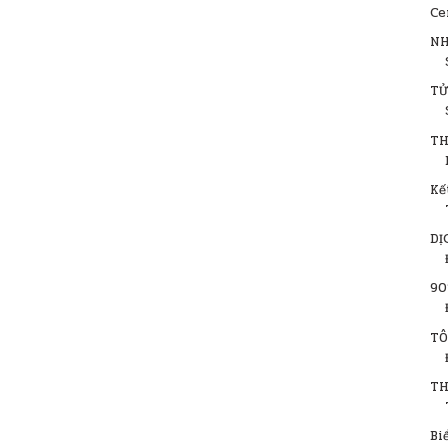
Ce
NH
TỬ
TH
Kế
DỊ
90
TÔ
TH
Bi