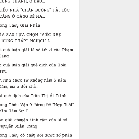
CŨNG THÀNH, Ở ĐÂU...
KIỂU NHÀ "CHẶN ĐƯỜNG" TÀI LỘC:
CÀNG Ở CÀNG DỄ HA...
ong Thủy Giai Nhân
HÍA SAU LỰA CHỌN “VIỆC NHẸ
LƯƠNG THẤP”: NGHỊCH L...
t quả luận giải lá số tử vi của Phạm
Băng
t quả luận giải quẻ dịch của Hoài
Thu
n lĩnh thực sự không nằm ở nắm
đấm, mà ở đôi châ...
ải quẻ dịch của Trần Thị Ái Trinh
hong Thủy Vận 9: Đừng Để "Hợp Tuổi"
Kìm Hãm Sự T...
ận giải chuyện tình cảm của lá số
Nguyễn Xuân Trang
ong Thủy có thấy đổi được số phận