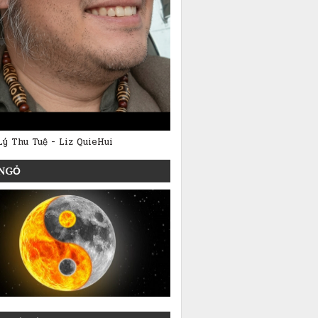
Lý Thu Tuệ - Liz QuieHui
NGỎ