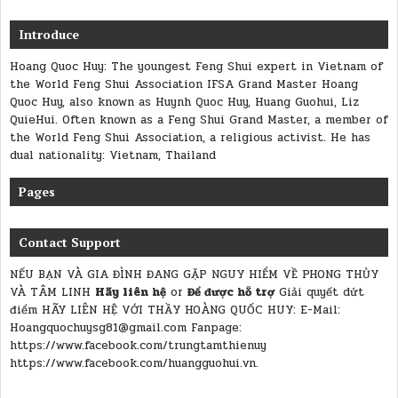
Introduce
Hoang Quoc Huy: The youngest Feng Shui expert in Vietnam of
the World Feng Shui Association IFSA Grand Master Hoang
Quoc Huy, also known as Huynh Quoc Huy, Huang Guohui, Liz
QuieHui. Often known as a Feng Shui Grand Master, a member of
the World Feng Shui Association, a religious activist. He has
dual nationality: Vietnam, Thailand
Pages
Contact Support
NẾU BẠN VÀ GIA ĐÌNH ĐANG GẶP NGUY HIỂM VỀ PHONG THỦY
VÀ TÂM LINH
Hãy liên hệ
or
Để được hỗ trợ
Giải quyết dứt
điểm
HÃY LIÊN HỆ VỚI THẦY HOÀNG QUỐC HUY:
E-Mail:
Hoangquochuysg81@gmail.com Fanpage:
https://www.facebook.com/trungtamthienuy
https://www.facebook.com/huangguohui.vn.