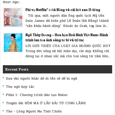
được ngợ...
Phi vụ Netflix” ở Đà Nẵng và cái kết sau 15 tiếng
Tối qua, một người đàn ông quốc tịch Mỹ tên
Dale James đã biến phố Lê Duẩn (Đà Nẵng) thành
“sân khấu hành động”. Khoác áo Grab, tay lăm lă...
Ngô Thùy Dương – Hoa hậu Hoà Bình Việt Nam: Hành
trình lan tỏa ánh sáng từ bi và trí tuệ
LỜI GIỚI THIỆU CỦA LUẬT GIA HOÀNG QUỐC HUY
Trong đời sống xã hội hiện đại, cái đẹp không chỉ
dừng lại ở nhan sắc mà còn toả sáng từ tâm hồn...
Recent Posts
Dựa vào người khác để đi lên sẽ dễ bị ngã
Thư ngỏ hợp tác
Phần 1- Chương trình đào tạo Mater
Truyện dài HỒN MA Ở LÂU ĐÀI TỪ CUNG LÃNH
Thơ - Lòng Người Mẹ Thời Chiến