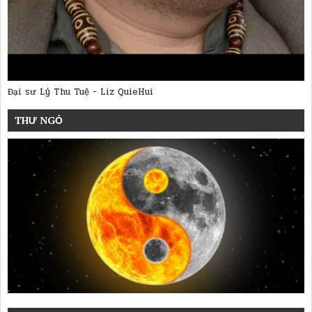
Đại sư Lý Thu Tuệ - Liz QuieHui
THƯ NGỎ