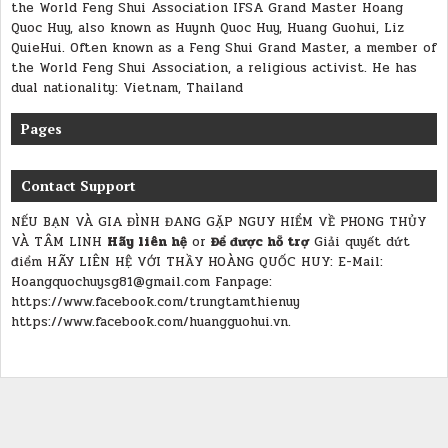
the World Feng Shui Association IFSA Grand Master Hoang
Quoc Huy, also known as Huynh Quoc Huy, Huang Guohui, Liz
QuieHui. Often known as a Feng Shui Grand Master, a member of
the World Feng Shui Association, a religious activist. He has
dual nationality: Vietnam, Thailand
Pages
Contact Support
NẾU BẠN VÀ GIA ĐÌNH ĐANG GẶP NGUY HIỂM VỀ PHONG THỦY
VÀ TÂM LINH
Hãy liên hệ
or
Để được hỗ trợ
Giải quyết dứt
điểm
HÃY LIÊN HỆ VỚI THẦY HOÀNG QUỐC HUY:
E-Mail:
Hoangquochuysg81@gmail.com Fanpage:
https://www.facebook.com/trungtamthienuy
https://www.facebook.com/huangguohui.vn.