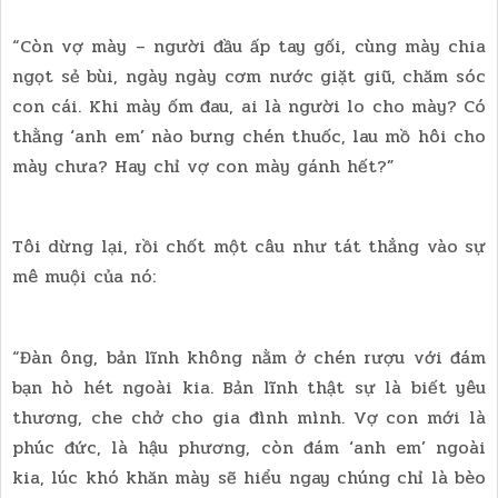
“Còn vợ mày – người đầu ấp tay gối, cùng mày chia
ngọt sẻ bùi, ngày ngày cơm nước giặt giũ, chăm sóc
con cái. Khi mày ốm đau, ai là người lo cho mày? Có
thằng ‘anh em’ nào bưng chén thuốc, lau mồ hôi cho
mày chưa? Hay chỉ vợ con mày gánh hết?”
Tôi dừng lại, rồi chốt một câu như tát thẳng vào sự
mê muội của nó:
“Đàn ông, bản lĩnh không nằm ở chén rượu với đám
bạn hò hét ngoài kia. Bản lĩnh thật sự là biết yêu
thương, che chở cho gia đình mình. Vợ con mới là
phúc đức, là hậu phương, còn đám ‘anh em’ ngoài
kia, lúc khó khăn mày sẽ hiểu ngay chúng chỉ là bèo