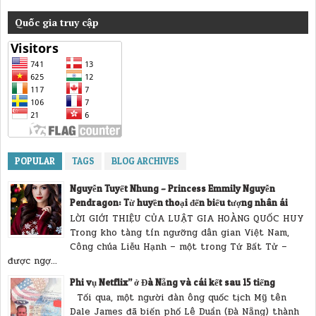
Quốc gia truy cập
POPULAR
TAGS
BLOG ARCHIVES
Nguyễn Tuyết Nhung – Princess Emmily Nguyễn
Pendragon: Từ huyền thoại đến biểu tượng nhân ái
LỜI GIỚI THIỆU CỦA LUẬT GIA HOÀNG QUỐC HUY
Trong kho tàng tín ngưỡng dân gian Việt Nam,
Công chúa Liễu Hạnh – một trong Tứ Bất Tử –
được ngợ...
Phi vụ Netflix” ở Đà Nẵng và cái kết sau 15 tiếng
Tối qua, một người đàn ông quốc tịch Mỹ tên
Dale James đã biến phố Lê Duẩn (Đà Nẵng) thành