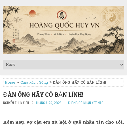
Home
»
Cảm xúc
,
Sống
» ĐÀN ÔNG HÃY CÓ BẢN LĨNH!
ĐÀN ÔNG HÃY CÓ BẢN LĨNH!
NGUYỄN THÚY KIỀU
THÁNG 8 26, 2025
KHÔNG CÓ NHẬN XÉT NÀO
Hôm nay, vợ cậu em xã hội ở quê nhắn tin cho tôi,