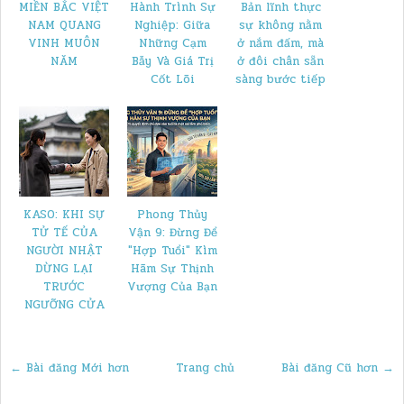
MIỀN BẮC VIỆT
Hành Trình Sự
Bản lĩnh thực
NAM QUANG
Nghiệp: Giữa
sự không nằm
VINH MUÔN
Những Cạm
ở nắm đấm, mà
NĂM
Bẫy Và Giá Trị
ở đôi chân sẵn
Cốt Lõi
sàng bước tiếp
​KASO: KHI SỰ
​Phong Thủy
TỬ TẾ CỦA
Vận 9: Đừng Để
NGƯỜI NHẬT
"Hợp Tuổi" Kìm
DỪNG LẠI
Hãm Sự Thịnh
TRƯỚC
Vượng Của Bạn
NGƯỠNG CỬA
← Bài đăng Mới hơn
Trang chủ
Bài đăng Cũ hơn →