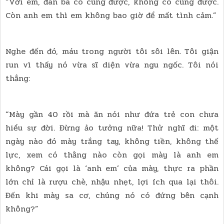
“Với em, đàn bà có cũng được, không có cũng được.
Còn anh em thì em không bao giờ để mất tình cảm.”
Nghe đến đó, máu trong người tôi sôi lên. Tôi giận
run vì thấy nó vừa sĩ diện vừa ngu ngốc. Tôi nói
thẳng:
“Mày gần 40 rồi mà ăn nói như đứa trẻ con chưa
hiểu sự đời. Đừng ảo tưởng nữa! Thử nghĩ đi: một
ngày nào đó mày trắng tay, không tiền, không thế
lực, xem có thằng nào còn gọi mày là anh em
không? Cái gọi là ‘anh em’ của mày, thực ra phần
lớn chỉ là rượu chè, nhậu nhẹt, lợi ích qua lại thôi.
Đến khi mày sa cơ, chúng nó có đứng bên cạnh
không?”