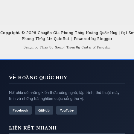
Copyright ©
2026
Chuyên Gia Phong Thủy Hoàng Quốc Huy | Đại Sư
Phong Thủy Liz QuieHui.
| Powered by
Blogger
Design by
Thien Uy Group
|
Thien Uy Center of Fengshui
VỀ HOÀNG QUỐC HUY
Nơi chia sẻ những kiến thức công nghệ, lập trình, thủ thuật máy
tính và những trải nghiệm cuộc sống thú vị.
Facebook
GitHub
YouTube
LIÊN KẾT NHANH