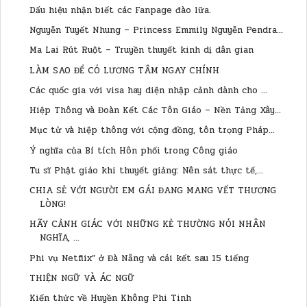
Dấu hiệu nhận biết các Fanpage đào lữa.
Nguyễn Tuyết Nhung – Princess Emmily Nguyễn Pendra...
Ma Lai Rút Ruột – Truyền thuyết kinh dị dân gian
LÀM SAO ĐỂ CÓ LƯƠNG TÂM NGAY CHÍNH
Các quốc gia với visa hay diện nhập cảnh dành cho ...
Hiệp Thông và Đoàn Kết Các Tôn Giáo – Nền Tảng Xây...
Mục tử và hiệp thông với cộng đồng, tôn trọng Pháp...
Ý nghĩa của Bí tích Hôn phối trong Công giáo
Tu sĩ Phật giáo khi thuyết giảng: Nên sát thực tế,...
CHIA SẺ VỚI NGƯỜI EM GÁI ĐANG MANG VẾT THƯƠNG
LÒNG!
HÃY CẢNH GIÁC VỚI NHỮNG KẺ THƯỜNG NÓI NHÂN
NGHĨA, ...
Phi vụ Netflix” ở Đà Nẵng và cái kết sau 15 tiếng
THIỆN NGỮ VÀ ÁC NGỮ
Kiến thức về Huyền Không Phi Tinh