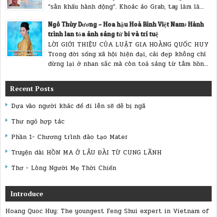
“sân khấu hành động”. Khoác áo Grab, tay lăm lă...
Ngô Thùy Dương – Hoa hậu Hoà Bình Việt Nam: Hành
trình lan tỏa ánh sáng từ bi và trí tuệ
LỜI GIỚI THIỆU CỦA LUẬT GIA HOÀNG QUỐC HUY
Trong đời sống xã hội hiện đại, cái đẹp không chỉ
dừng lại ở nhan sắc mà còn toả sáng từ tâm hồn...
Recent Posts
Dựa vào người khác để đi lên sẽ dễ bị ngã
Thư ngỏ hợp tác
Phần 1- Chương trình đào tạo Mater
Truyện dài HỒN MA Ở LÂU ĐÀI TỪ CUNG LÃNH
Thơ - Lòng Người Mẹ Thời Chiến
Introduce
Hoang Quoc Huy: The youngest Feng Shui expert in Vietnam of