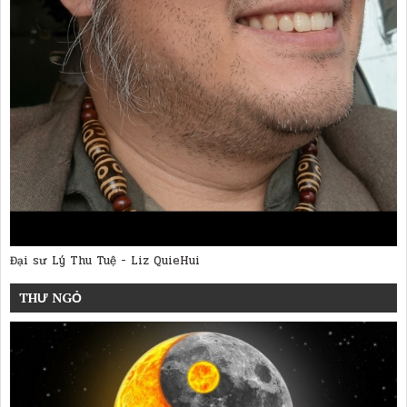
Đại sư Lý Thu Tuệ - Liz QuieHui
THƯ NGỎ