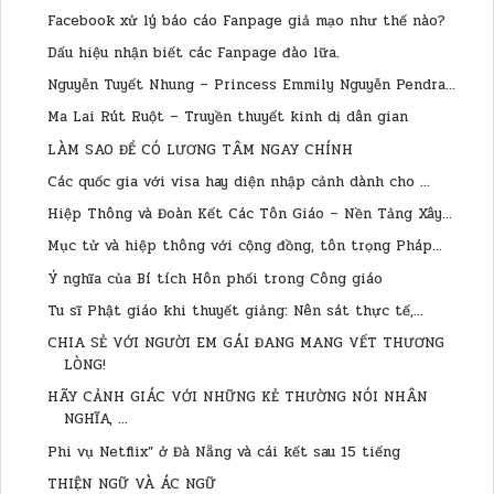
Facebook xử lý báo cáo Fanpage giả mạo như thế nào?
Dấu hiệu nhận biết các Fanpage đào lữa.
Nguyễn Tuyết Nhung – Princess Emmily Nguyễn Pendra...
Ma Lai Rút Ruột – Truyền thuyết kinh dị dân gian
LÀM SAO ĐỂ CÓ LƯƠNG TÂM NGAY CHÍNH
Các quốc gia với visa hay diện nhập cảnh dành cho ...
Hiệp Thông và Đoàn Kết Các Tôn Giáo – Nền Tảng Xây...
Mục tử và hiệp thông với cộng đồng, tôn trọng Pháp...
Ý nghĩa của Bí tích Hôn phối trong Công giáo
Tu sĩ Phật giáo khi thuyết giảng: Nên sát thực tế,...
CHIA SẺ VỚI NGƯỜI EM GÁI ĐANG MANG VẾT THƯƠNG
LÒNG!
HÃY CẢNH GIÁC VỚI NHỮNG KẺ THƯỜNG NÓI NHÂN
NGHĨA, ...
Phi vụ Netflix” ở Đà Nẵng và cái kết sau 15 tiếng
THIỆN NGỮ VÀ ÁC NGỮ