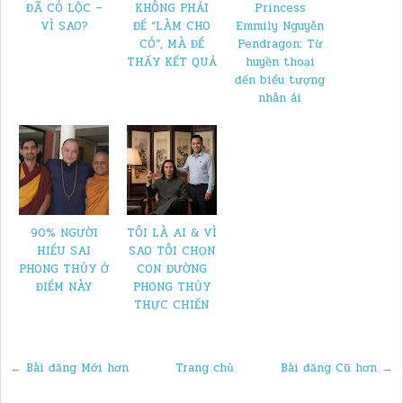
ĐÃ CÓ LỘC –
KHÔNG PHẢI
Princess
VÌ SAO?
ĐỂ “LÀM CHO
Emmily Nguyễn
CÓ”, MÀ ĐỂ
Pendragon: Từ
THẤY KẾT QUẢ
huyền thoại
đến biểu tượng
nhân ái
90% NGƯỜI
TÔI LÀ AI & VÌ
HIỂU SAI
SAO TÔI CHỌN
PHONG THỦY Ở
CON ĐƯỜNG
ĐIỂM NÀY
PHONG THỦY
THỰC CHIẾN
← Bài đăng Mới hơn
Trang chủ
Bài đăng Cũ hơn →