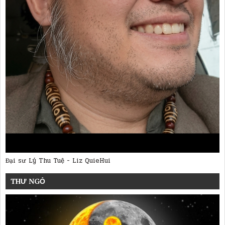
Đại sư Lý Thu Tuệ - Liz QuieHui
THƯ NGỎ