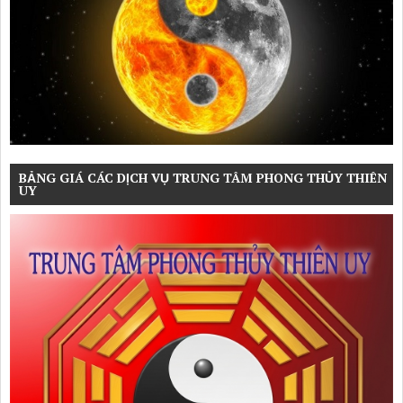
BẢNG GIÁ CÁC DỊCH VỤ TRUNG TÂM PHONG THỦY THIÊN
UY