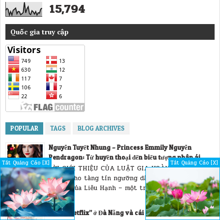
15,794
Quốc gia truy cập
POPULAR
TAGS
BLOG ARCHIVES
Nguyễn Tuyết Nhung – Princess Emmily Nguyễn
Pendragon: Từ huyền thoại đến biểu tượng nhân ái
Tắt Quảng Cáo [X]
Tắt Quảng Cáo [X]
LỜI GIỚI THIỆU CỦA LUẬT GIA HOÀNG QUỐC HUY
Trong kho tàng tín ngưỡng dân gian Việt Nam,
Công chúa Liễu Hạnh – một trong Tứ Bất Tử –
được ngợ...
Phi vụ Netflix” ở Đà Nẵng và cái kết sau 15 tiếng