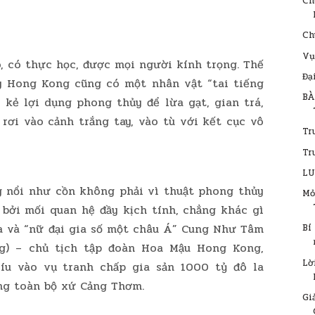
Ch
Ch
Vụ
o, có thực học, được mọi người kính trọng. Thế
Đạ
y Hong Kong cũng có một nhân vật “tai tiếng
BÀ
 kẻ lợi dụng phong thủy để lừa gạt, gian trá,
rơi vào cảnh trắng tay, vào tù với kết cục vô
Tr
Tr
LU
g nổi như cồn không phải vì thuật phong thủy
Mỏ
à bởi mối quan hệ đầy kịch tính, chẳng khác gì
a và “nữ đại gia số một châu Á” Cung Như Tâm
Bí
g) – chủ tịch tập đoàn Hoa Mậu Hong Kong,
Lờ
líu vào vụ tranh chấp gia sản 1000 tỷ đô la
ng toàn bộ xứ Cảng Thơm.
Gi