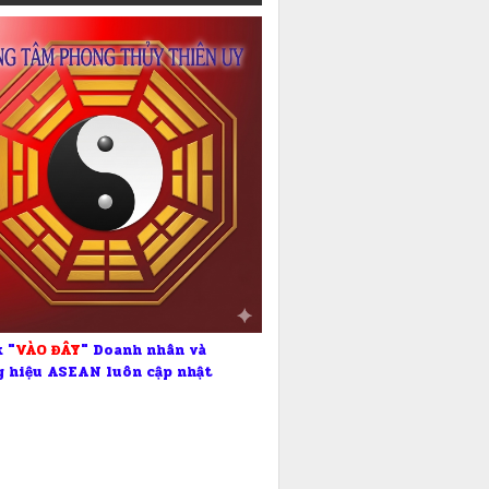
 "
VÀO ĐÂY
" Doanh nhân và
 hiệu ASEAN luôn cập nhật