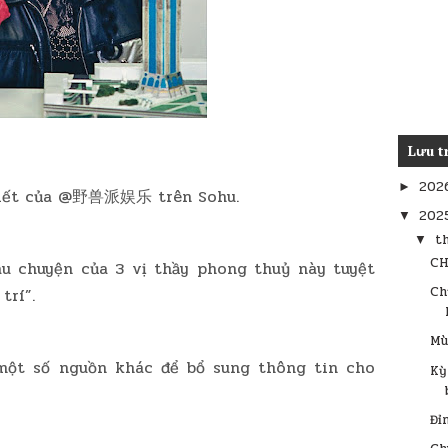
Lưu t
202
►
 viết của @野兽派娱乐 trên Sohu.
202
▼
t
▼
CH
âu chuyện của 3 vị thầy phong thuỷ này tuyệt
Ch
trí”.
Mù
một số nguồn khác để bổ sung thông tin cho
Kỳ
Đỉ