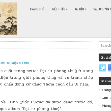
»
»
TRANG CHỦ
GIỚI THIỆU
TÀI LIỆU
CÁC CHUYÊN 
Social
HÔNG CÓ NHẬN XÉT NÀO
n cuối trong series Đại sư phong thuỷ ở Hong
diện trong giới phong thuỷ và vụ tranh chấp
Menu
ây chấn động xứ Cảng Thơm cách đây 18 năm.
Trang
Giới 
 về Trịnh Quốc Cường đã được đăng trước đó,
Phon
 qua album “Đại sư phong thuỷ”.