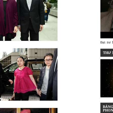
Đại sư 
THƯ 
BẢNG
PHON