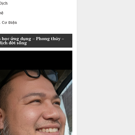
Dịch
hệ
 Cơ Điện
 học ứng dụng – Phong thủy –
dịch đời sống