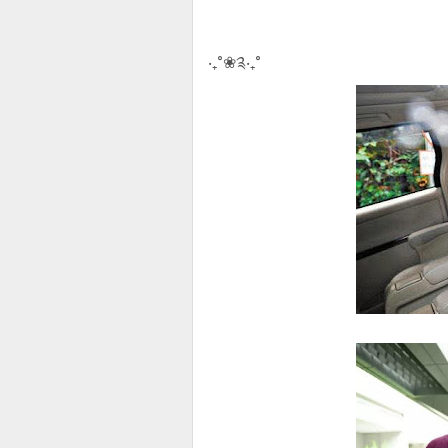
‧₊˚❀༉‧₊˚