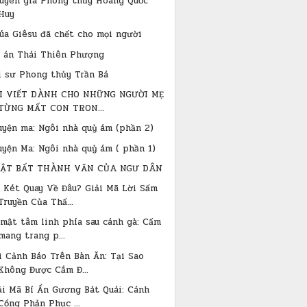
uyên gia Phong thủy Hoàng Quốc
Huy
úa Giêsu đã chết cho mọi người
 án Thái Thiên Phượng
i sư Phong thủy Trần Bá
I VIẾT DÀNH CHO NHỮNG NGƯỜI MẸ
TỪNG MẤT CON TRON...
uyện ma: Ngôi nhà quỷ ám (phần 2)
uyện Ma: Ngôi nhà quỷ ám ( phần 1)
ẬT BẤT THÀNH VĂN CỦA NGƯ DÂN
 Két Quay Về Đâu? Giải Mã Lời Sấm
Truyền Của Thấ...
 mật tâm linh phía sau cánh gà: Cấm
mang trang p...
i Cảnh Báo Trên Bàn Ăn: Tại Sao
Không Được Cắm Đ...
ải Mã Bí Ẩn Gương Bát Quái: Cánh
Cổng Phản Phục ...