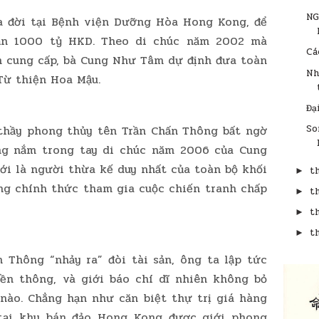
NG
 đời tại Bệnh viện Dưỡng Hòa Hong Kong, để
gần 1000 tỷ HKD. Theo di chúc năm 2002 mà
Cá
 cung cấp, bà Cung Như Tâm dự định đưa toàn
Nh
 Từ thiện Hoa Mậu.
Đạ
So
thầy phong thủy tên Trần Chấn Thông bất ngờ
ang nắm trong tay di chúc năm 2006 của Cung
i là người thừa kế duy nhất của toàn bộ khối
t
►
ông chính thức tham gia cuộc chiến tranh chấp
t
►
t
►
t
►
 Thông “nhảy ra” đòi tài sản, ông ta lập tức
ền thông, và giới báo chí dĩ nhiên không bỏ
 nào. Chẳng hạn như căn biệt thự trị giá hàng
tại khu bán đảo Hong Kong được giới phong