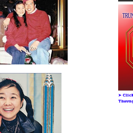
➤ Click
Thương