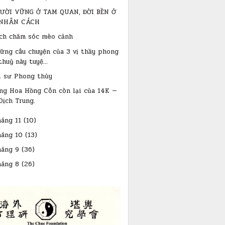
ƯỜI VỮNG Ở TAM QUAN, ĐỜI BỀN Ở
NHÂN CÁCH
ch chăm sóc mèo cảnh
ững câu chuyện của 3 vị thầy phong
thuỷ này tuyệ...
i sư Phong thủy
ng Hoa Hồng Côn còn lại của 14K —
Dịch Trung.
háng 11
(10)
háng 10
(13)
háng 9
(36)
háng 8
(26)