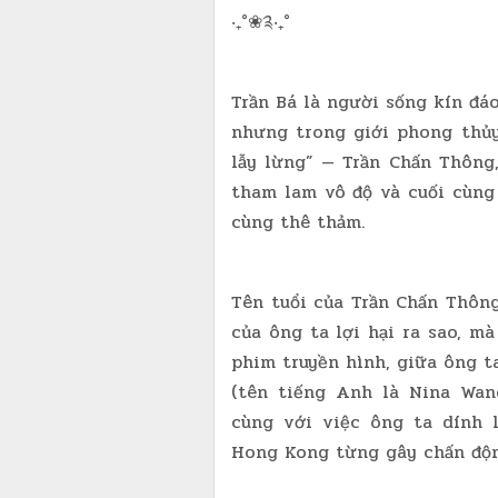
‧₊˚❀༉‧₊˚
Trần Bá là người sống kín đá
nhưng trong giới phong thủ
lẫy lừng” — Trần Chấn Thông,
tham lam vô độ và cuối cùng 
cùng thê thảm.
Tên tuổi của Trần Chấn Thôn
của ông ta lợi hại ra sao, m
phim truyền hình, giữa ông t
(tên tiếng Anh là Nina Wan
cùng với việc ông ta dính 
Hong Kong từng gây chấn độ