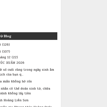
rữ Blog
6
(126)
5
(107)
háng 12
(22)
ÚC XUÂN 2026
ữ số cuối cùng trong ngày sinh âm
lịch của bạn q...
a xuân không hở rốn
 nhân có thể đoán sinh tử, chữa
bệnh không lấy tiền
nh Hoàng Liên Sơn