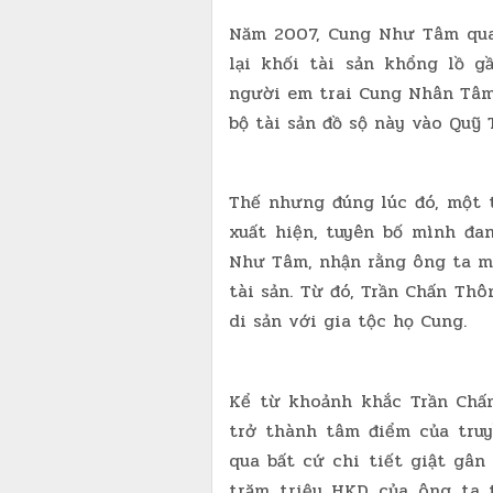
Năm 2007, Cung Như Tâm qua
lại khối tài sản khổng lồ 
người em trai Cung Nhân Tâm
bộ tài sản đồ sộ này vào Quỹ
Thế nhưng đúng lúc đó, một 
xuất hiện, tuyên bố mình đ
Như Tâm, nhận rằng ông ta mớ
tài sản. Từ đó, Trần Chấn Th
di sản với gia tộc họ Cung.
Kể từ khoảnh khắc Trần Chấn
trở thành tâm điểm của truy
qua bất cứ chi tiết giật gân
trăm triệu HKD của ông ta 