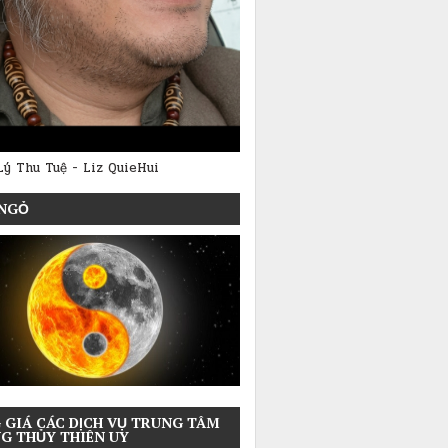
Lý Thu Tuệ - Liz QuieHui
NGỎ
 GIÁ CÁC DỊCH VỤ TRUNG TÂM
G THỦY THIÊN UY