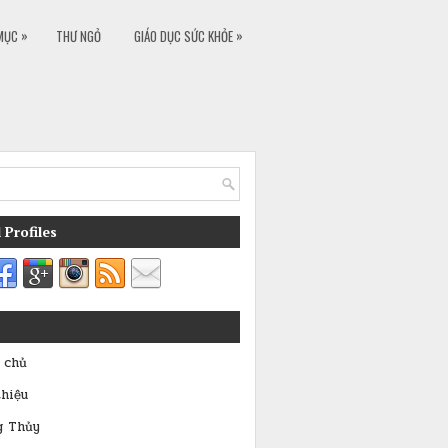
»
»
MỤC
THƯ NGỎ
GIÁO DỤC SỨC KHỎE
 Profiles
 chủ
thiệu
g Thủy