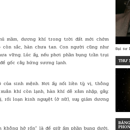
hú mầm, dương khí trong trời đất mới chớm
ó còn sắc, hàn chưa tan. Con người cũng như
Đại sư 
hưa vững. Lúc ấy, nếu phơi phần bụng trần trụi
THƯ 
 để gốc cây hứng sương lạnh.
 của sinh mệnh. Nơi ấy nối liền tỳ vị, thông
 xuân khí còn lạnh, hàn khí dễ xâm nhập, gây:
vị, rối loạn kinh nguyệt (ở nữ), suy giảm dương
BẢNG
PHON
n không hở rốn” là để giữ ấm phần bụng dưới,