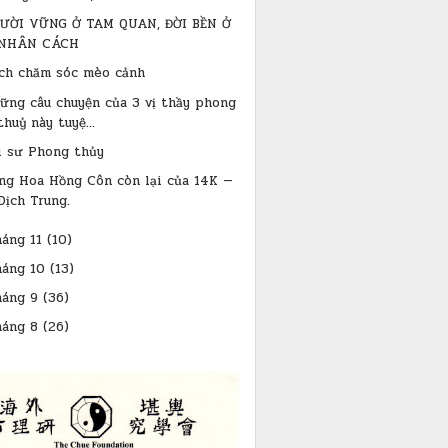
ƯỜI VỮNG Ở TAM QUAN, ĐỜI BỀN Ở
NHÂN CÁCH
ch chăm sóc mèo cảnh
ững câu chuyện của 3 vị thầy phong
thuỷ này tuyệ...
i sư Phong thủy
ng Hoa Hồng Côn còn lại của 14K —
Dịch Trung.
háng 11
(10)
háng 10
(13)
háng 9
(36)
háng 8
(26)