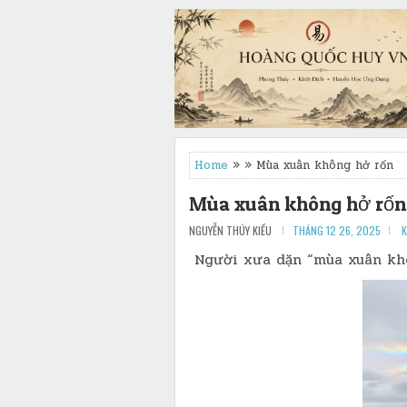
Home
» » Mùa xuân không hở rốn
Mùa xuân không hở rốn
NGUYỄN THÚY KIỀU
THÁNG 12 26, 2025
K
Người xưa dặn “mùa xuân khô