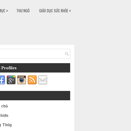
»
»
MỤC
THƯ NGỎ
GIÁO DỤC SỨC KHỎE
 Profiles
 chủ
thiệu
g Thủy