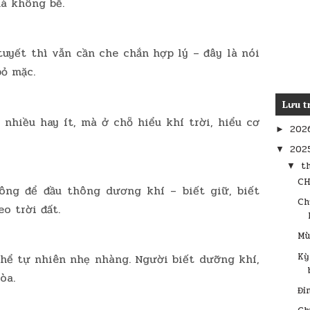
mà không bế.
tuyết thì vẫn cần che chắn hợp lý – đây là nói
ỏ mặc.
Lưu t
hiều hay ít, mà ở chỗ hiểu khí trời, hiểu cơ
202
►
202
▼
t
▼
CH
ông để đầu thông dương khí – biết giữ, biết
Ch
o trời đất.
Mù
Kỳ
thể tự nhiên nhẹ nhàng. Người biết dưỡng khí,
òa.
Đỉ