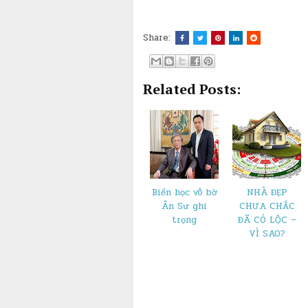
Share:
Related Posts:
Biển học vô bờ
NHÀ ĐẸP
Ân Sư ghi
CHƯA CHẮC
trọng
ĐÃ CÓ LỘC –
VÌ SAO?