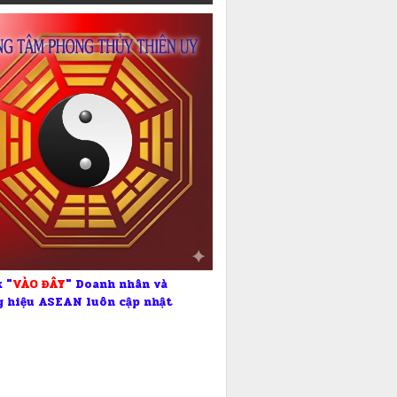
 "
VÀO ĐÂY
" Doanh nhân và
 hiệu ASEAN luôn cập nhật