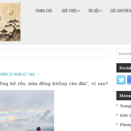
»
»
TRANG CHỦ
GIỚI THIỆU
TÀI LIỆU
CÁC CHUYÊN 
Social
HÔNG CÓ NHẬN XÉT NÀO
ng hở rốn, mùa đông không che đầu”, vì sao?
Menu
Trang
Giới 
Phon