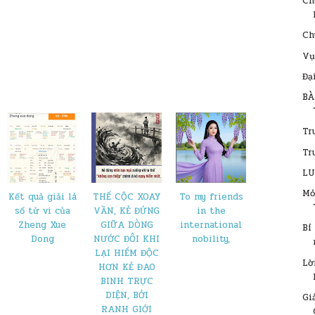
Ch
Ch
Vụ
Đạ
BÀ
Tr
Tr
LU
Mỏ
Kết quả giải lá
THẾ CỘC XOAY
To my friends
số tử vi của
VẦN, KẺ ĐỨNG
in the
Zheng Xue
GIỮA DÒNG
international
Bí
Dong
NƯỚC ĐÔI KHI
nobility,
LẠI HIỂM ĐỘC
Lờ
HƠN KẺ ĐAO
BINH TRỰC
DIỆN, BỞI
Gi
RANH GIỚI