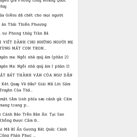
uyên gia Phong thủy Hoàng Quốc
Huy
úa Giêsu đã chết cho mọi người
 án Thái Thiên Phượng
i sư Phong thủy Trần Bá
I VIẾT DÀNH CHO NHỮNG NGƯỜI MẸ
TỪNG MẤT CON TRON...
uyện ma: Ngôi nhà quỷ ám (phần 2)
uyện Ma: Ngôi nhà quỷ ám ( phần 1)
ẬT BẤT THÀNH VĂN CỦA NGƯ DÂN
 Két Quay Về Đâu? Giải Mã Lời Sấm
Truyền Của Thấ...
 mật tâm linh phía sau cánh gà: Cấm
mang trang p...
i Cảnh Báo Trên Bàn Ăn: Tại Sao
Không Được Cắm Đ...
ải Mã Bí Ẩn Gương Bát Quái: Cánh
Cổng Phản Phục ...