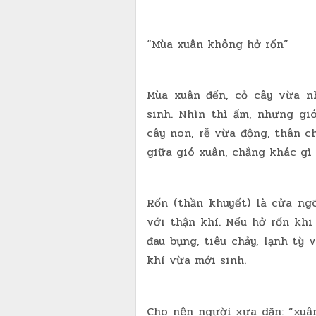
“Mùa xuân không hở rốn”
Mùa xuân đến, cỏ cây vừa n
sinh. Nhìn thì ấm, nhưng gi
cây non, rễ vừa động, thân c
giữa gió xuân, chẳng khác gì
Rốn (thần khuyết) là cửa ngõ
với thận khí. Nếu hở rốn khi
đau bụng, tiêu chảy, lạnh tỳ 
khí vừa mới sinh.
Cho nên người xưa dặn: “xuâ