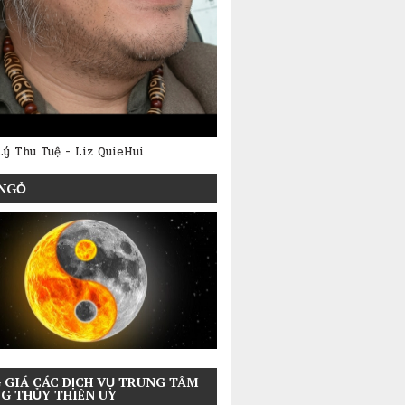
Lý Thu Tuệ - Liz QuieHui
NGỎ
 GIÁ CÁC DỊCH VỤ TRUNG TÂM
G THỦY THIÊN UY