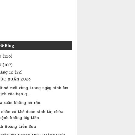
rữ Blog
6
(126)
5
(107)
háng 12
(22)
ÚC XUÂN 2026
ữ số cuối cùng trong ngày sinh âm
lịch của bạn q...
a xuân không hở rốn
 nhân có thể đoán sinh tử, chữa
bệnh không lấy tiền
nh Hoàng Liên Sơn