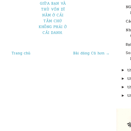
GIỮA BẠN VÀ
NG
THÙ VỐN DĨ
NẰM Ở CÁI
TÂM CHỨ
Cá
KHÔNG PHẢI Ở
Nh
CÁI DANH.
Đạ
So
Trang chủ
Bài đăng Cũ hơn →
t
►
t
►
t
►
t
►