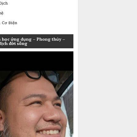
Dịch
hệ
 Cơ Điện
 học ứng dụng – Phong thủy –
dịch đời sống