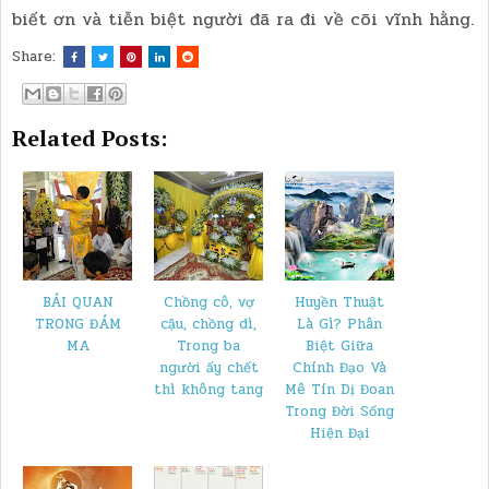
biết ơn và tiễn biệt người đã ra đi về cõi vĩnh hằng.
Share:
Related Posts:
BÁI QUAN
Chồng cô, vợ
​Huyền Thuật
TRONG ĐÁM
cậu, chồng dì,
Là Gì? Phân
MA
Trong ba
Biệt Giữa
người ấy chết
Chính Đạo Và
thì không tang
Mê Tín Dị Đoan
Trong Đời Sống
Hiện Đại