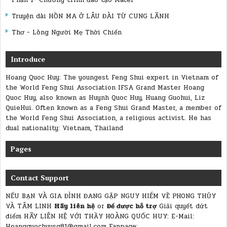
Phần 1- Chương trình đào tạo Mater
Truyện dài HỒN MA Ở LÂU ĐÀI TỪ CUNG LÃNH
Thơ - Lòng Người Mẹ Thời Chiến
Introduce
Hoang Quoc Huy: The youngest Feng Shui expert in Vietnam of
the World Feng Shui Association IFSA Grand Master Hoang
Quoc Huy, also known as Huynh Quoc Huy, Huang Guohui, Liz
QuieHui. Often known as a Feng Shui Grand Master, a member of
the World Feng Shui Association, a religious activist. He has
dual nationality: Vietnam, Thailand
Pages
Contact Support
NẾU BẠN VÀ GIA ĐÌNH ĐANG GẶP NGUY HIỂM VỀ PHONG THỦY
VÀ TÂM LINH
Hãy liên hệ
or
Để được hỗ trợ
Giải quyết dứt
điểm
HÃY LIÊN HỆ VỚI THẦY HOÀNG QUỐC HUY:
E-Mail:
Hoangquochuysg81@gmail.com Fanpage: