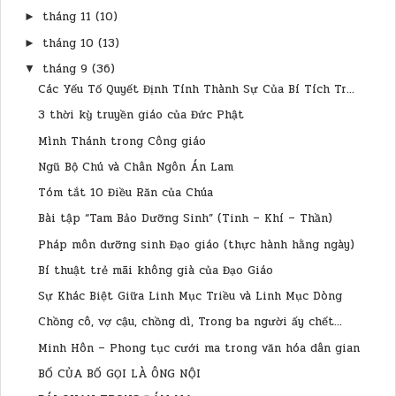
tháng 11
(10)
►
tháng 10
(13)
►
tháng 9
(36)
▼
Các Yếu Tố Quyết Định Tính Thành Sự Của Bí Tích Tr...
3 thời kỳ truyền giáo của Đức Phật
Mình Thánh trong Công giáo
Ngũ Bộ Chú và Chân Ngôn Án Lam
Tóm tắt 10 Điều Răn của Chúa
Bài tập “Tam Bảo Dưỡng Sinh” (Tinh – Khí – Thần)
Pháp môn dưỡng sinh Đạo giáo (thực hành hằng ngày)
Bí thuật trẻ mãi không già của Đạo Giáo
Sự Khác Biệt Giữa Linh Mục Triều và Linh Mục Dòng
Chồng cô, vợ cậu, chồng dì, Trong ba người ấy chết...
Minh Hôn – Phong tục cưới ma trong văn hóa dân gian
BỐ CỦA BỐ GỌI LÀ ÔNG NỘI