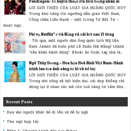
Pendragon: Từ huyền thoại đến biểu tượng nhân ái
LỜI GIỚI THIỆU CỦA LUẬT GIA HOÀNG QUỐC HUY
Trong kho tàng tín ngưỡng dân gian Việt Nam,
Công chúa Liễu Hạnh – một trong Tứ Bất Tử –
được ngợ...
Phi vụ Netflix” ở Đà Nẵng và cái kết sau 15 tiếng
Tối qua, một người đàn ông quốc tịch Mỹ tên
Dale James đã biến phố Lê Duẩn (Đà Nẵng) thành
“sân khấu hành động”. Khoác áo Grab, tay lăm lă...
Ngô Thùy Dương – Hoa hậu Hoà Bình Việt Nam: Hành
trình lan tỏa ánh sáng từ bi và trí tuệ
LỜI GIỚI THIỆU CỦA LUẬT GIA HOÀNG QUỐC HUY
Trong đời sống xã hội hiện đại, cái đẹp không chỉ
dừng lại ở nhan sắc mà còn toả sáng từ tâm hồn...
Recent Posts
Dựa vào người khác để đi lên sẽ dễ bị ngã
Thư ngỏ hợp tác