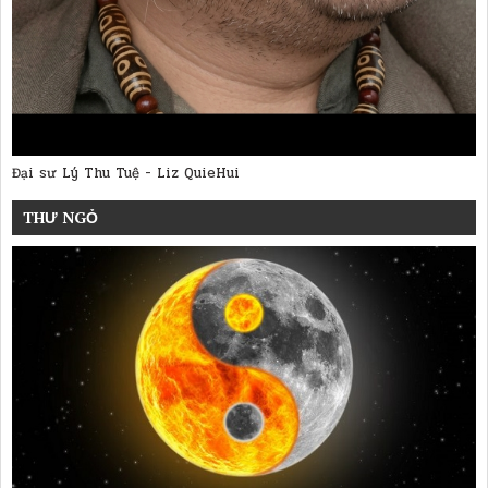
Đại sư Lý Thu Tuệ - Liz QuieHui
THƯ NGỎ