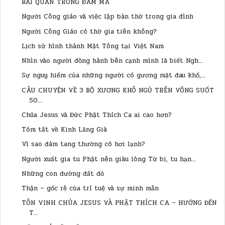
BÁI QUAN TRONG ĐÁM MA
Người Công giáo và việc lập bàn thờ trong gia đình
Người Công Giáo có thờ gia tiên không?
Lịch sử hình thành Mật Tông tại Việt Nam
Nhìn vào người đồng hành bên cạnh mình là biết Ngh...
Sự nguy hiểm của những người có gương mặt đau khổ,...
CÂU CHUYỆN VỀ 3 BỘ XƯƠNG KHÔ NGỦ TRÊN VÕNG SUỐT
50...
Chúa Jesus và Đức Phật Thích Ca ai cao hơn?
Tóm tắt về Kinh Lăng Già
Vì sao đám tang thường có hơi lạnh?
Người xuất gia tu Phật nên giàu lòng Từ bi, tu hạn...
Những con đường đất đỏ
Thận – gốc rễ của trí tuệ và sự minh mẫn
TÔN VINH CHÚA JESUS VÀ PHẬT THÍCH CA – HƯỚNG ĐẾN
T...