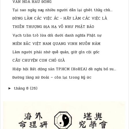
VĂN HOÁ HẦU ĐỒNG
Tại sao ngày nay nhiều người dân lại ghét thầy chù...
ĐỪNG LÀM CÁC VIỆC ÁC - HÃY LÀM CÁC VIỆC LÀ
THIÊN THƯỢNG ĐỊA HẠ VÔ NHƯ PHẬT BẢO
Vạch trần trò lừa dối dưới danh nghĩa Phật sự
MIỀN BẮC VIỆT NAM QUANG VINH MUÔN NĂM
Làm người phải nhớ quê quán, giữ gìn cội gốc
CÂU CHUYỆN CON CHÓ GIÀ
Hiệp hội Bất động sản TP.HCM (HoREA) đề nghị bổ su...
Đường làng xứ Đoài – còn lại trong ký ức
tháng 8
(26)
►