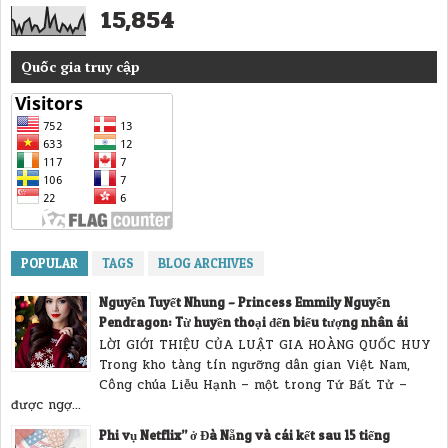
15,854
Quốc gia truy cập
POPULAR
TAGS
BLOG ARCHIVES
Nguyễn Tuyết Nhung – Princess Emmily Nguyễn
Pendragon: Từ huyền thoại đến biểu tượng nhân ái
LỜI GIỚI THIỆU CỦA LUẬT GIA HOÀNG QUỐC HUY
Trong kho tàng tín ngưỡng dân gian Việt Nam,
Công chúa Liễu Hạnh – một trong Tứ Bất Tử –
được ngợ...
Phi vụ Netflix” ở Đà Nẵng và cái kết sau 15 tiếng