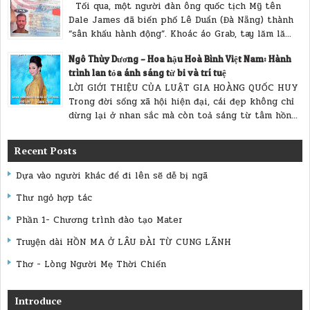
Tối qua, một người đàn ông quốc tịch Mỹ tên
Dale James đã biến phố Lê Duẩn (Đà Nẵng) thành
“sân khấu hành động”. Khoác áo Grab, tay lăm lă...
Ngô Thùy Dương – Hoa hậu Hoà Bình Việt Nam: Hành
trình lan tỏa ánh sáng từ bi và trí tuệ
LỜI GIỚI THIỆU CỦA LUẬT GIA HOÀNG QUỐC HUY
Trong đời sống xã hội hiện đại, cái đẹp không chỉ
dừng lại ở nhan sắc mà còn toả sáng từ tâm hồn...
Recent Posts
Dựa vào người khác để đi lên sẽ dễ bị ngã
Thư ngỏ hợp tác
Phần 1- Chương trình đào tạo Mater
Truyện dài HỒN MA Ở LÂU ĐÀI TỪ CUNG LÃNH
Thơ - Lòng Người Mẹ Thời Chiến
Introduce