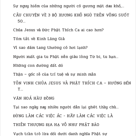
Sự nguy hiểm của những người có gương mặt đau khổ,...
CÂU CHUYỆN VỀ 3 BỘ XƯƠNG KHÔ NGỦ TRÊN VÕNG SUỐT
50...
Chúa Jesus và Đức Phật Thích Ca ai cao hơn?
Tóm tắt về Kinh Lăng Già
Vì sao đám tang thường có hơi lạnh?
Người xuất gia tu Phật nên giàu lòng Từ bi, tu hạn...
Những con đường đất đỏ
Thận – gốc rễ của trí tuệ và sự minh mẫn
TÔN VINH CHÚA JESUS VÀ PHẬT THÍCH CA – HƯỚNG ĐẾN
T...
VĂN HOÁ HẦU ĐỒNG
Tại sao ngày nay nhiều người dân lại ghét thầy chù...
ĐỪNG LÀM CÁC VIỆC ÁC - HÃY LÀM CÁC VIỆC LÀ
THIÊN THƯỢNG ĐỊA HẠ VÔ NHƯ PHẬT BẢO
Vạch trần trò lừa dối dưới danh nghĩa Phật sự