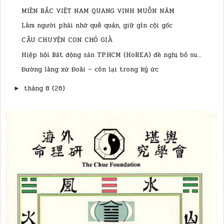
MIỀN BẮC VIỆT NAM QUANG VINH MUÔN NĂM
Làm người phải nhớ quê quán, giữ gìn cội gốc
CÂU CHUYỆN CON CHÓ GIÀ
Hiệp hội Bất động sản TP.HCM (HoREA) đề nghị bổ su...
Đường làng xứ Đoài – còn lại trong ký ức
tháng 8
(26)
►