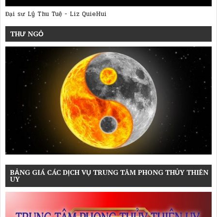
Đại sư Lý Thu Tuệ - Liz QuieHui
THƯ NGỎ
BẢNG GIÁ CÁC DỊCH VỤ TRUNG TÂM PHONG THỦY THIÊN
UY