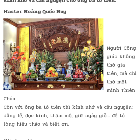
kính nhớ và cầu nguyện cho ông bà tổ tiên.
Master. Hoàng Quốc Huy
Người Công
giáo không
thờ gia
tiên, mà chỉ
thờ một
mình Thiên
Chúa.
Còn với ông bà tổ tiên thì kính nhớ và cầu nguyện:
dâng lễ, đọc kinh, thăm mộ, giữ ngày giỗ… để tỏ
lòng hiếu thảo và biết ơn.