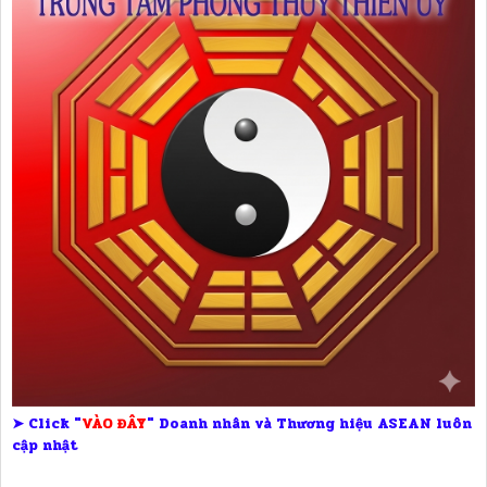
➤ Click "
VÀO ĐÂY
" Doanh nhân và Thương hiệu ASEAN luôn
cập nhật