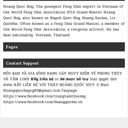
Hoang Quoc Huy: The youngest Feng Shui expert in Vietnam of
the World Feng Shui Association IFSA Grand Master Hoang
Quoc Huy, also known as Huynh Quoc Huy, Huang Guohui, Liz
QuieHui. Often known as a Feng Shui Grand Master, a member of
the World Feng Shui Association, a religious activist. He has
dual nationality: Vietnam, Thailand
Pages
Contact Support
NẾU BẠN VÀ GIA ĐÌNH ĐANG GẶP NGUY HIỂM VỀ PHONG THỦY
VÀ TÂM LINH
Hãy liên hệ
or
Để được hỗ trợ
Giải quyết dứt
điểm
HÃY LIÊN HỆ VỚI THẦY HOÀNG QUỐC HUY:
E-Mail:
Hoangquochuysg81@gmail.com Fanpage:
https://www.facebook.com/trungtamthienuy
https://www.facebook.com/huangguohui.vn.