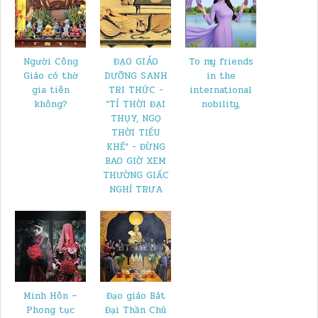
Người Công
ĐẠO GIÁO
To my friends
Giáo có thờ
DƯỠNG SANH
in the
gia tiên
TRI THỨC -
international
không?
“TÍ THỜI ĐẠI
nobility,
THỤY, NGỌ
THỜI TIỂU
KHẾ” - ĐỪNG
BAO GIỜ XEM
THƯỜNG GIẤC
NGHỈ TRƯA
Minh Hôn –
Đạo giáo Bát
Phong tục
Đại Thần Chú