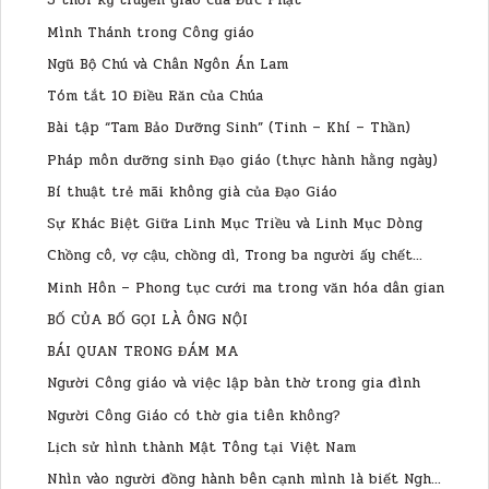
3 thời kỳ truyền giáo của Đức Phật
Mình Thánh trong Công giáo
Ngũ Bộ Chú và Chân Ngôn Án Lam
Tóm tắt 10 Điều Răn của Chúa
Bài tập “Tam Bảo Dưỡng Sinh” (Tinh – Khí – Thần)
Pháp môn dưỡng sinh Đạo giáo (thực hành hằng ngày)
Bí thuật trẻ mãi không già của Đạo Giáo
Sự Khác Biệt Giữa Linh Mục Triều và Linh Mục Dòng
Chồng cô, vợ cậu, chồng dì, Trong ba người ấy chết...
Minh Hôn – Phong tục cưới ma trong văn hóa dân gian
BỐ CỦA BỐ GỌI LÀ ÔNG NỘI
BÁI QUAN TRONG ĐÁM MA
Người Công giáo và việc lập bàn thờ trong gia đình
Người Công Giáo có thờ gia tiên không?
Lịch sử hình thành Mật Tông tại Việt Nam
Nhìn vào người đồng hành bên cạnh mình là biết Ngh...