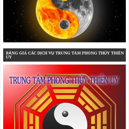
BẢNG GIÁ CÁC DỊCH VỤ TRUNG TÂM PHONG THỦY THIÊN
UY