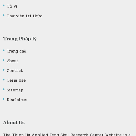
Tử vi
Thư viện tri thức
Trang Pháp lý
Trang chủ
About
Contact
Term Use
Sitemap
Disclaimer
About Us
The Thien Uy Applied Feng Shui Research Center Website is a