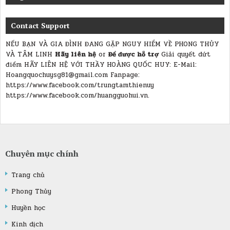
Contact Support
NẾU BẠN VÀ GIA ĐÌNH ĐANG GẶP NGUY HIỂM VỀ PHONG THỦY
VÀ TÂM LINH
Hãy liên hệ
or
Để được hỗ trợ
Giải quyết dứt
điểm
HÃY LIÊN HỆ VỚI THẦY HOÀNG QUỐC HUY:
E-Mail:
Hoangquochuysg81@gmail.com Fanpage:
https://www.facebook.com/trungtamthienuy
https://www.facebook.com/huangguohui.vn.
Chuyên mục chính
Trang chủ
Phong Thủy
Huyền học
Kinh dịch