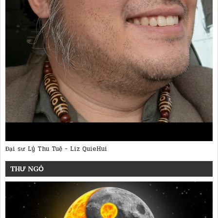
Đại sư Lý Thu Tuệ - Liz QuieHui
THƯ NGỎ