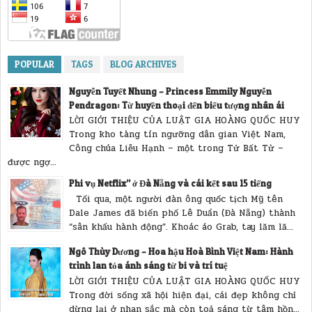
POPULAR
TAGS
BLOG ARCHIVES
Nguyễn Tuyết Nhung – Princess Emmily Nguyễn
Pendragon: Từ huyền thoại đến biểu tượng nhân ái
LỜI GIỚI THIỆU CỦA LUẬT GIA HOÀNG QUỐC HUY
Trong kho tàng tín ngưỡng dân gian Việt Nam,
Công chúa Liễu Hạnh – một trong Tứ Bất Tử –
được ngợ...
Phi vụ Netflix” ở Đà Nẵng và cái kết sau 15 tiếng
Tối qua, một người đàn ông quốc tịch Mỹ tên
Dale James đã biến phố Lê Duẩn (Đà Nẵng) thành
“sân khấu hành động”. Khoác áo Grab, tay lăm lă...
Ngô Thùy Dương – Hoa hậu Hoà Bình Việt Nam: Hành
trình lan tỏa ánh sáng từ bi và trí tuệ
LỜI GIỚI THIỆU CỦA LUẬT GIA HOÀNG QUỐC HUY
Trong đời sống xã hội hiện đại, cái đẹp không chỉ
dừng lại ở nhan sắc mà còn toả sáng từ tâm hồn...