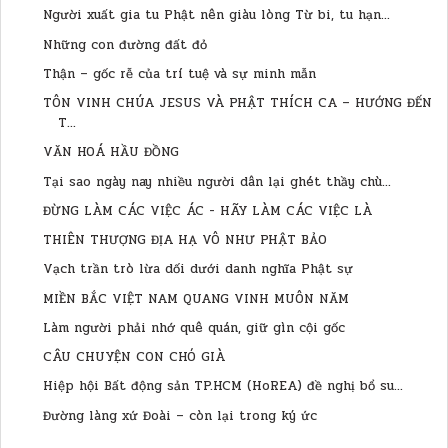
Người xuất gia tu Phật nên giàu lòng Từ bi, tu hạn...
Những con đường đất đỏ
Thận – gốc rễ của trí tuệ và sự minh mẫn
TÔN VINH CHÚA JESUS VÀ PHẬT THÍCH CA – HƯỚNG ĐẾN
T...
VĂN HOÁ HẦU ĐỒNG
Tại sao ngày nay nhiều người dân lại ghét thầy chù...
ĐỪNG LÀM CÁC VIỆC ÁC - HÃY LÀM CÁC VIỆC LÀ
THIÊN THƯỢNG ĐỊA HẠ VÔ NHƯ PHẬT BẢO
Vạch trần trò lừa dối dưới danh nghĩa Phật sự
MIỀN BẮC VIỆT NAM QUANG VINH MUÔN NĂM
Làm người phải nhớ quê quán, giữ gìn cội gốc
CÂU CHUYỆN CON CHÓ GIÀ
Hiệp hội Bất động sản TP.HCM (HoREA) đề nghị bổ su...
Đường làng xứ Đoài – còn lại trong ký ức