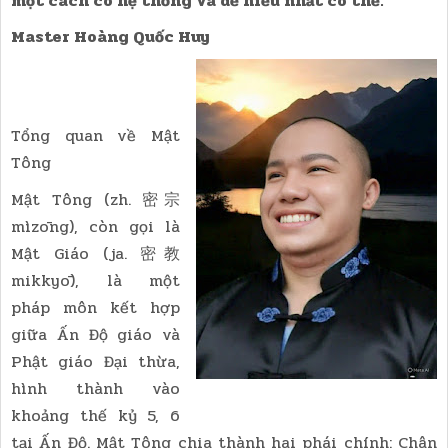
một cách có hệ thống và dễ hiểu nhất có thể.
Master Hoàng Quốc Huy
Tổng quan về Mật
Tông
Mật Tông (zh. 密宗
mìzōng), còn gọi là
Mật Giáo (ja. 密教
mikkyō), là một
pháp môn kết hợp
giữa Ấn Độ giáo và
Phật giáo Đại thừa,
hình thành vào
khoảng thế kỷ 5, 6
tại Ấn Độ. Mật Tông chia thành hai phái chính: Chân