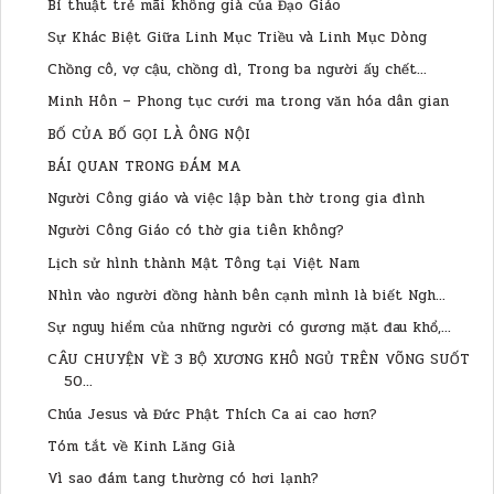
Bí thuật trẻ mãi không già của Đạo Giáo
Sự Khác Biệt Giữa Linh Mục Triều và Linh Mục Dòng
Chồng cô, vợ cậu, chồng dì, Trong ba người ấy chết...
Minh Hôn – Phong tục cưới ma trong văn hóa dân gian
BỐ CỦA BỐ GỌI LÀ ÔNG NỘI
BÁI QUAN TRONG ĐÁM MA
Người Công giáo và việc lập bàn thờ trong gia đình
Người Công Giáo có thờ gia tiên không?
Lịch sử hình thành Mật Tông tại Việt Nam
Nhìn vào người đồng hành bên cạnh mình là biết Ngh...
Sự nguy hiểm của những người có gương mặt đau khổ,...
CÂU CHUYỆN VỀ 3 BỘ XƯƠNG KHÔ NGỦ TRÊN VÕNG SUỐT
50...
Chúa Jesus và Đức Phật Thích Ca ai cao hơn?
Tóm tắt về Kinh Lăng Già
Vì sao đám tang thường có hơi lạnh?